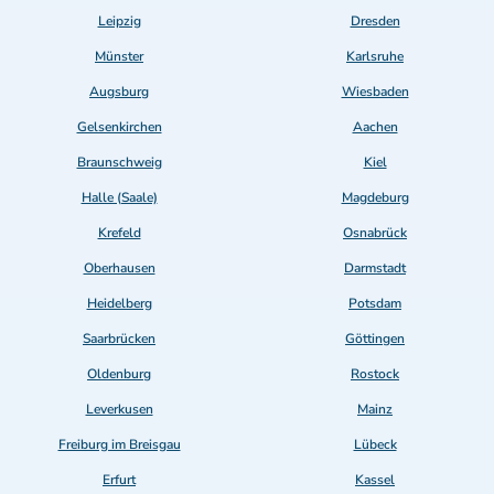
Leipzig
Dresden
Münster
Karlsruhe
Augsburg
Wiesbaden
Gelsenkirchen
Aachen
Braunschweig
Kiel
Halle (Saale)
Magdeburg
Krefeld
Osnabrück
Oberhausen
Darmstadt
Heidelberg
Potsdam
Saarbrücken
Göttingen
Oldenburg
Rostock
Leverkusen
Mainz
Freiburg im Breisgau
Lübeck
Erfurt
Kassel