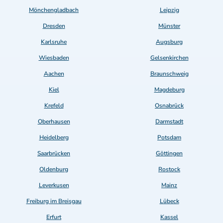
Mönchengladbach
Leipzig
Dresden
Münster
Karlsruhe
Augsburg
Wiesbaden
Gelsenkirchen
Aachen
Braunschweig
Kiel
Magdeburg
Krefeld
Osnabrück
Oberhausen
Darmstadt
Heidelberg
Potsdam
Saarbrücken
Göttingen
Oldenburg
Rostock
Leverkusen
Mainz
Freiburg im Breisgau
Lübeck
Erfurt
Kassel