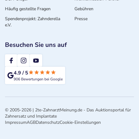
Häufig gestellte Fragen
Gebühren
Spendenprojekt: Zahnderella
Presse
e.V.
Besuchen Sie uns auf
2te-ZahnarztMeinung
4.9
/
5
906
Bewertungen bei Google
© 2005-2026 | 2te-ZahnarztMeinung.de - Das Auktionsportal für
Zahnersatz und Implantate
Impressum
AGB
Datenschutz
Cookie-Einstellungen