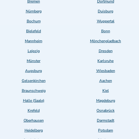
Bremen
Dortmund
Nürnberg
Duisburg
Bochum
Wuppertal
Bielefeld
Bonn
Mannheim
Mönchengladbach
Leipzig
Dresden
Münster
Karlsruhe
Augsburg
Wiesbaden
Gelsenkirchen
Aachen
Braunschweig
Kiel
Halle (Saale)
Magdeburg
Krefeld
Osnabrück
Oberhausen
Darmstadt
Heidelberg
Potsdam