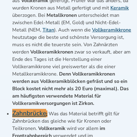
aus
Vollkeramik
gefertigt. Früher war das anders, da
wurden Kronen aus Metall gefertigt und mit
Keramik
überzogen. Bei
Metallkronen
unterscheidet man
zwischen Edel-Metall (EM, Gold) und Nicht-Edel-
Metall (NEM,
Titan
). Auch wenn die
Vollkeramikkrone
heutzutage die beste und schönste Versorgung ist,
muss es nicht die teuerste sein. Von Zahnärzten
werden
Vollkeramikkronen
zwar so verkauft, aber am
Ende des Tages ist die Herstellung einer
Vollkeramikkrone viel preiswerter als die einer
Metallkeramikkrone.
Denn Vollkeramikkronen
werden aus Vollkeramikblöcken gefräst und so ein
Block kostet nicht mehr als 20 Euro (maximal). Das
am häufigsten verwendete Material für
Vollkeramikversorgungen ist Zirkon.
Zahnbrücke
:
Was das Material betrifft gilt für
Zahnbrücken das gleiche wie für Kronen oder
Teilkronen.
Vollkeramik
wird vor allem
im
Frontzahnbereich
verwendet und im