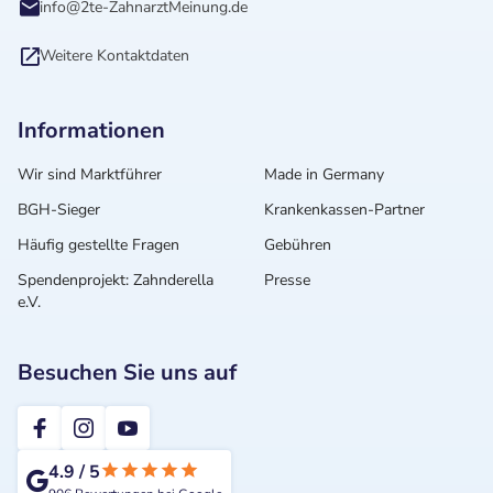
info@2te-ZahnarztMeinung.de
Weitere Kontaktdaten
Informationen
Wir sind Marktführer
Made in Germany
BGH-Sieger
Krankenkassen-Partner
Häufig gestellte Fragen
Gebühren
Spendenprojekt: Zahnderella
Presse
e.V.
Besuchen Sie uns auf
2te-ZahnarztMeinung
4.9
/
5