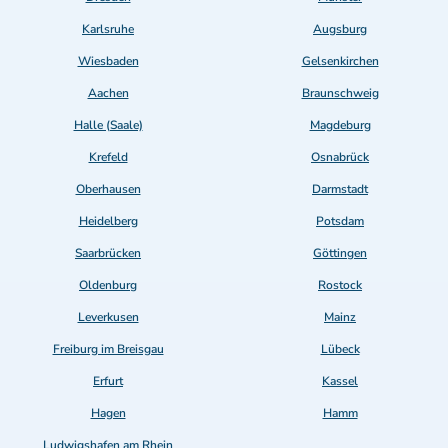
Karlsruhe
Augsburg
Wiesbaden
Gelsenkirchen
Aachen
Braunschweig
Halle (Saale)
Magdeburg
Krefeld
Osnabrück
Oberhausen
Darmstadt
Heidelberg
Potsdam
Saarbrücken
Göttingen
Oldenburg
Rostock
Leverkusen
Mainz
Freiburg im Breisgau
Lübeck
Erfurt
Kassel
Hagen
Hamm
Ludwigshafen am Rhein