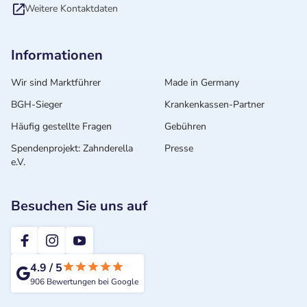
Weitere Kontaktdaten
Informationen
Wir sind Marktführer
Made in Germany
BGH-Sieger
Krankenkassen-Partner
Häufig gestellte Fragen
Gebühren
Spendenprojekt: Zahnderella
Presse
e.V.
Besuchen Sie uns auf
2te-ZahnarztMeinung
4.9
/
5
906
Bewertungen bei Google