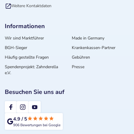
Weitere Kontaktdaten
Informationen
Wir sind Marktführer
Made in Germany
BGH-Sieger
Krankenkassen-Partner
Häufig gestellte Fragen
Gebühren
Spendenprojekt: Zahnderella
Presse
e.V.
Besuchen Sie uns auf
2te-ZahnarztMeinung
4.9
/
5
906
Bewertungen bei Google