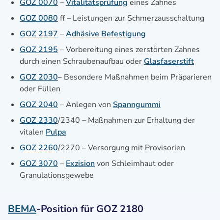
GOZ 0070
–
Vitalitätsprüfung
eines Zahnes
GOZ 0080
ff – Leistungen zur Schmerzausschaltung
GOZ 2197
–
Adhäsive Befestigung
GOZ 2195
– Vorbereitung eines zerstörten Zahnes
durch einen Schraubenaufbau oder
Glasfaserstift
GOZ 2030
– Besondere Maßnahmen beim Präparieren
oder Füllen
GOZ 2040
– Anlegen von
Spanngummi
GOZ 2330
/2340 – Maßnahmen zur Erhaltung der
vitalen
Pulpa
GOZ 2260
/2270 – Versorgung mit Provisorien
GOZ 3070
–
Exzision
von Schleimhaut oder
Granulationsgewebe
BEMA
-Position für GOZ 2180