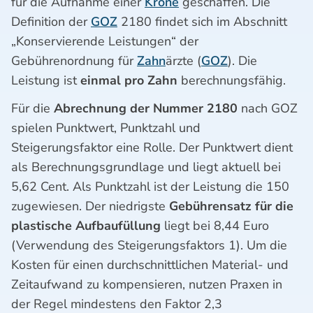
für die Aufnahme einer
Krone
geschaffen. Die
Definition der
GOZ
2180 findet sich im Abschnitt
„Konservierende Leistungen“ der
Gebührenordnung für
Zahn
ärzte (
GOZ
). Die
Leistung ist
einmal pro Zahn
berechnungsfähig.
Für die
Abrechnung der Nummer 2180
nach GOZ
spielen Punktwert, Punktzahl und
Steigerungsfaktor eine Rolle. Der Punktwert dient
als Berechnungsgrundlage und liegt aktuell bei
5,62 Cent. Als Punktzahl ist der Leistung die 150
zugewiesen. Der niedrigste
Gebührensatz für die
plastische Aufbaufüllung
liegt bei 8,44 Euro
(Verwendung des Steigerungsfaktors 1). Um die
Kosten für einen durchschnittlichen Material- und
Zeitaufwand zu kompensieren, nutzen Praxen in
der Regel mindestens den Faktor 2,3